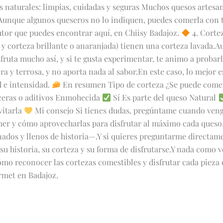
s naturales: limpias, cuidadas y seguras Muchos quesos artes
Aunque algunos queseros no lo indiquen, puedes comerla con t
utor que puedes encontrar aquí, en Chiisy Badajoz.
4. Cortez
e y corteza brillante o anaranjada) tienen una corteza lavada
ruta mucho así, y si te gusta experimentar, te animo a probar
ra y terrosa, y no aporta nada al sabor.En este caso, lo mejor e
d e intensidad.
En resumen Tipo de corteza ¿Se puede com
ceras o aditivos Enmohecida
Sí Es parte del queso Natural
vitarla
Mi consejo Si tienes dudas, pregúntame cuando venga
mer y cómo aprovecharlas para disfrutar al máximo cada queso
nados y llenos de historia—.Y si quieres preguntarme directa
u historia, su corteza y su forma de disfrutarse.Y nada como ve
cómo reconocer las cortezas comestibles y disfrutar cada piez
rmet en Badajoz.