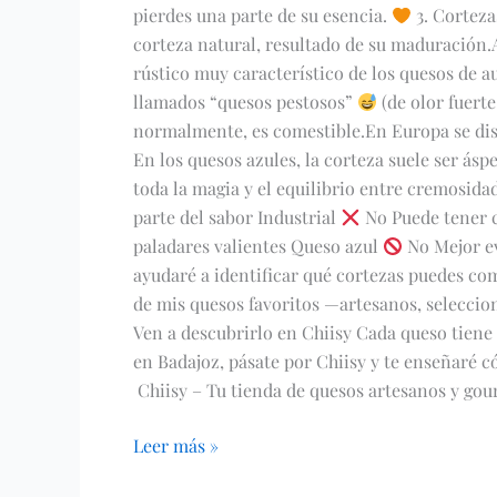
pierdes una parte de su esencia.
3. Corteza
corteza natural, resultado de su maduración.
rústico muy característico de los quesos de a
llamados “quesos pestosos”
(de olor fuert
normalmente, es comestible.En Europa se disf
En los quesos azules, la corteza suele ser áspe
toda la magia y el equilibrio entre cremosida
parte del sabor Industrial
No Puede tener 
paladares valientes Queso azul
No Mejor e
ayudaré a identificar qué cortezas puedes co
de mis quesos favoritos —artesanos, seleccio
Ven a descubrirlo en Chiisy Cada queso tiene s
en Badajoz, pásate por Chiisy y te enseñaré 
Chiisy – Tu tienda de quesos artesanos y gou
Leer más »