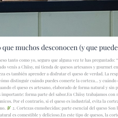
to que muchos desconocen (y que puede
queso tanto como yo, seguro que alguna vez te has preguntado: 
o venís a Chiisy, mi tienda de quesos artesanos y gourmet en
a es también aprender a disfrutar el queso de verdad. La respu
 cómo distinguir cuándo puedes comerte la corteza… y cuándo e
Cuando el queso es artesano, elaborado de forma natural y sin 
s importante: forma parte del sabor.En Chiisy trabajamos con
cos. Por el contrario, si el queso es industrial, evita la corte
umo.
2. Cortezas enmohecidas: parte esencial del queso Son la
ral es comestible y delicioso.En este tipo de quesos, la corte