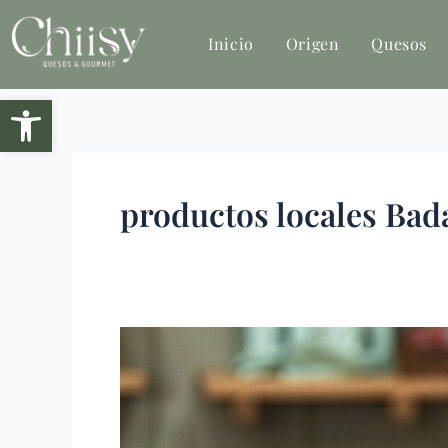
Ir
al
Inicio
Origen
Quesos
contenido
Abrir barra de herramientas
productos locales Bad
Corteza
del
queso:
el
secreto