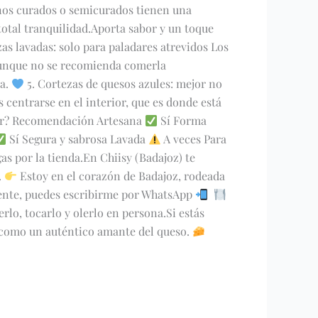
anos curados o semicurados tienen una
otal tranquilidad.Aporta sabor y un toque
as lavadas: solo para paladares atrevidos Los
.Aunque no se recomienda comerla
la.
5. Cortezas de quesos azules: mejor no
s centrarse en el interior, que es donde está
er? Recomendación Artesana
Sí Forma
Sí Segura y sabrosa Lavada
A veces Para
s por la tienda.En Chiisy (Badajoz) te
.
Estoy en el corazón de Badajoz, rodeada
mente, puedes escribirme por WhatsApp
rlo, tocarlo y olerlo en persona.Si estás
a como un auténtico amante del queso.