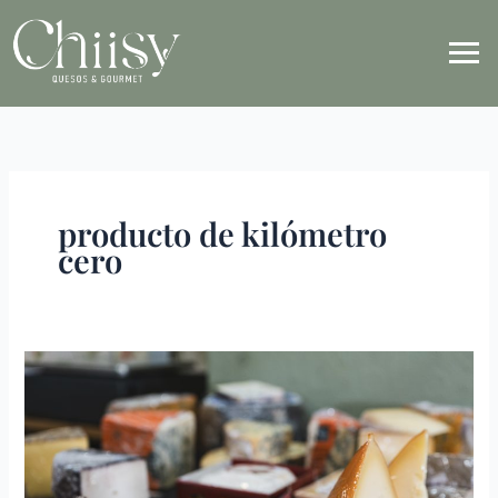
Ir
al
contenido
producto de kilómetro
cero
Cómo
selecciono
los
quesos
que
llegan