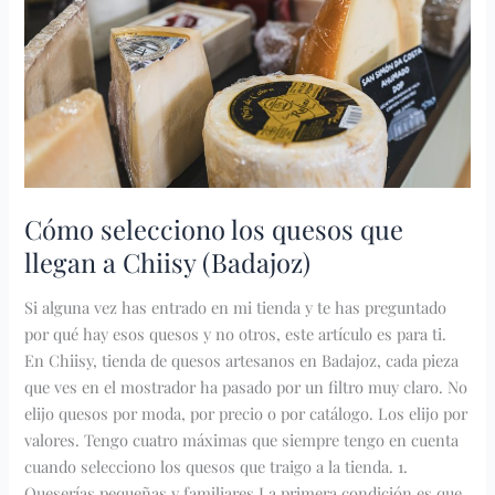
a
Chiisy
(Badajoz)
Cómo selecciono los quesos que
llegan a Chiisy (Badajoz)
Si alguna vez has entrado en mi tienda y te has preguntado
por qué hay esos quesos y no otros, este artículo es para ti.
En Chiisy, tienda de quesos artesanos en Badajoz, cada pieza
que ves en el mostrador ha pasado por un filtro muy claro. No
elijo quesos por moda, por precio o por catálogo. Los elijo por
valores. Tengo cuatro máximas que siempre tengo en cuenta
cuando selecciono los quesos que traigo a la tienda. 1.
Queserías pequeñas y familiares La primera condición es que