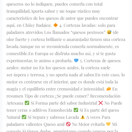
queseros no lo indiquen, puedes comerla con total
tranquilidad.Aporta sabor y un toque rústico muy
característico de los quesos de autor que puedes encontrar
aquí, en Chiisy Badajoz.
4. Cortezas lavadas: solo para
paladares atrevidos Los llamados “quesos pestosos”
(de
olor fuerte y corteza brillante o anaranjada) tienen una corteza
lavada.Aunque no se recomienda comerla normalmente, es
comestible.En Europa se disfruta mucho así, y si te gusta
experimentar, te animo a probarla.
5. Cortezas de quesos
azules: mejor no En los quesos azules, la corteza suele
ser áspera y terrosa, y no aporta nada al sabor.En este caso, lo
mejor es centrarse en el interior, que es donde está toda la
magia y el equilibrio entre cremosidad e intensidad.
En
resumen Tipo de corteza ¿Se puede comer? Recomendación
Artesana
Sí Forma parte del sabor Industrial
No Puede
tener ceras o aditivos Enmohecida
Sí Es parte del queso
Natural
Sí Segura y sabrosa Lavada
A veces Para
paladares valientes Queso azul
No Mejor evitarla
Mi
consejo Si tienes dudas, pregúntame cuando vengas por la