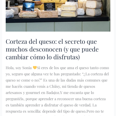
desconocen
(y
que
puede
cambiar
cómo
Corteza del queso: el secreto que
lo
muchos desconocen (y que puede
disfrutas)
cambiar cómo lo disfrutas)
Hola, soy Sonia
Si eres de los que ama el queso tanto como
yo, seguro que alguna vez te has preguntado: “¿La corteza del
queso se come o no?” Es una de las dudas más comunes que
me hacéis cuando venís a Chiisy, mi tienda de quesos
artesanos y gourmet en Badajoz.Y me encanta que lo
preguntéis, porque aprender a reconocer una buena corteza
es también aprender a disfrutar el queso de verdad. La
respuesta es sencilla: depende del tipo de queso.Pero no te