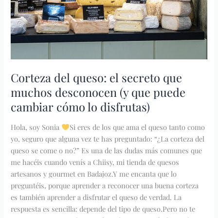
desconocen
(y
que
puede
cambiar
cómo
Corteza del queso: el secreto que
lo
muchos desconocen (y que puede
disfrutas)
cambiar cómo lo disfrutas)
Hola, soy Sonia
Si eres de los que ama el queso tanto como
yo, seguro que alguna vez te has preguntado: “¿La corteza del
queso se come o no?” Es una de las dudas más comunes que
me hacéis cuando venís a Chiisy, mi tienda de quesos
artesanos y gourmet en Badajoz.Y me encanta que lo
preguntéis, porque aprender a reconocer una buena corteza
es también aprender a disfrutar el queso de verdad. La
respuesta es sencilla: depende del tipo de queso.Pero no te