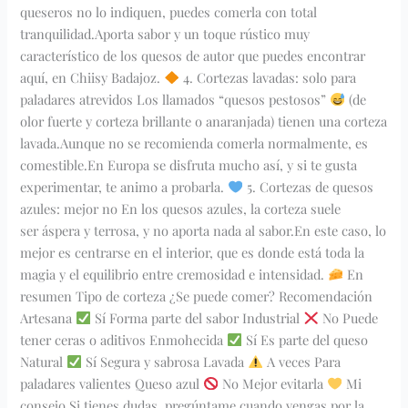
queseros no lo indiquen, puedes comerla con total
tranquilidad.Aporta sabor y un toque rústico muy
característico de los quesos de autor que puedes encontrar
aquí, en Chiisy Badajoz.
4. Cortezas lavadas: solo para
paladares atrevidos Los llamados “quesos pestosos”
(de
olor fuerte y corteza brillante o anaranjada) tienen una corteza
lavada.Aunque no se recomienda comerla normalmente, es
comestible.En Europa se disfruta mucho así, y si te gusta
experimentar, te animo a probarla.
5. Cortezas de quesos
azules: mejor no En los quesos azules, la corteza suele
ser áspera y terrosa, y no aporta nada al sabor.En este caso, lo
mejor es centrarse en el interior, que es donde está toda la
magia y el equilibrio entre cremosidad e intensidad.
En
resumen Tipo de corteza ¿Se puede comer? Recomendación
Artesana
Sí Forma parte del sabor Industrial
No Puede
tener ceras o aditivos Enmohecida
Sí Es parte del queso
Natural
Sí Segura y sabrosa Lavada
A veces Para
paladares valientes Queso azul
No Mejor evitarla
Mi
consejo Si tienes dudas, pregúntame cuando vengas por la